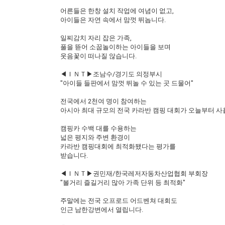
어른들은 한창 설치 작업에 여념이 없고,
아이들은 자연 속에서 맘껏 뛰놉니다.
일찌감치 자리 잡은 가족,
풀을 뜯어 소꿉놀이하는 아이들을 보며
웃음꽃이 떠나질 않습니다.
◀ＩＮＴ▶조남수/경기도 의정부시
"아이들 들판에서 맘껏 뛰놀 수 있는 곳 드물어"
전국에서 2천여 명이 참여하는
아시아 최대 규모의 전국 카라반 캠핑 대회가 오늘부터 사
캠핑카 수백 대를 수용하는
넓은 평지와 주변 환경이
카라반 캠핑대회에 최적화됐다는 평가를
받습니다.
◀ＩＮＴ▶권민재/한국레저자동차산업협회 부회장
"볼거리 즐길거리 많아 가족 단위 등 최적화"
주말에는 전국 오프로드 어드벤쳐 대회도
인근 남한강변에서 열립니다.