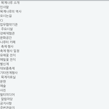
목계나루 소개
인사말
목계나루의 역사
오시는길
CI
업무협약기관
주요시설
강배체험관
문화공간
나루터 카페
축제·행사
축제·행사 일정
유채꽃 잔치
메밀꽃 잔치
별신제
대보름축제
기타연계행사
목계자료실
문헌
예술
사진
멀티미디어
알림마당
공지사항
주변관광지