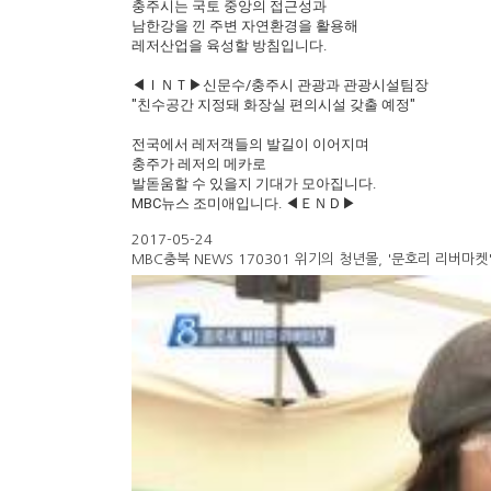
충주시는 국토 중앙의 접근성과
남한강을 낀 주변 자연환경을 활용해
레저산업을 육성할 방침입니다.
◀ＩＮＴ▶신문수/충주시 관광과 관광시설팀장
"친수공간 지정돼 화장실 편의시설 갖출 예정"
전국에서 레저객들의 발길이 이어지며
충주가 레저의 메카로
발돋움할 수 있을지 기대가 모아집니다.
MBC뉴스 조미애입니다. ◀ＥＮＤ▶
2017-05-24
MBC충북 NEWS 170301 위기의 청년몰, '문호리 리버마켓