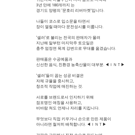
3년 만에 180개까지 는
경기도 양평의 '문호리 리버마켓'입니다.
나들이 코스로 입소문을 타면서
장이 열릴 때마다 문전성시를 이룹니다.
'셀러'로 불리는 전국의 판매자가 몰려
지난해 말부턴 마지막주 토요일은
충주 엄정면 목계 강변으로 무대를 옮겼습니다.
판매품은 수공예품과
신선한 음식, 친환경 농축산물이 대부분. ◀ＩＮＴ▶
'셀러'들이 꼽는 성공 비결은
자체 규율을 중시하고,
창조적 작업에 매진하는 것.
서로를 브랜드로서 인지하기 위해
점포명인 애칭을 사용하고,
비바람 쳐도 언제나 자리를 지킵니다.
무엇보다 직접 키우거나 손으로 만든 제품이
아니라면 철저히 배척합니다. ◀ＩＮＴ▶