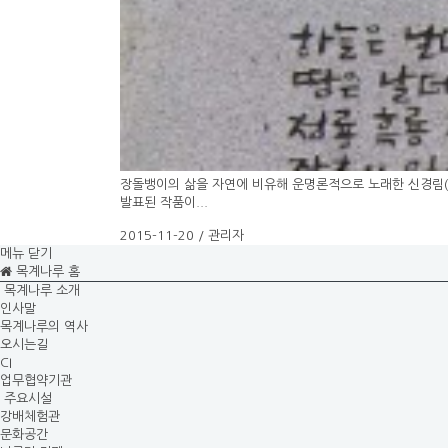
장돌뱅이의 삶을 자연에 비유해 운명론적으로 노래한 신경림(申庚
발표된 작품이...
2015-11-20 / 관리자
메뉴 닫기
목계나루 홈
목계나루 소개
인사말
목계나루의 역사
오시는길
CI
업무협약기관
주요시설
강배체험관
문화공간